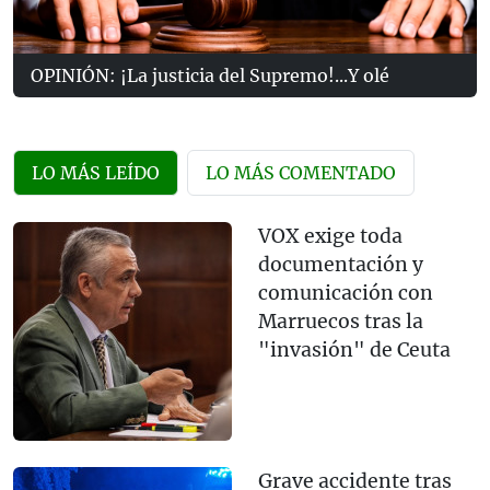
OPINIÓN: ¡La justicia del Supremo!...Y olé
LO MÁS LEÍDO
LO MÁS COMENTADO
VOX exige toda
documentación y
comunicación con
Marruecos tras la
"invasión" de Ceuta
Grave accidente tras