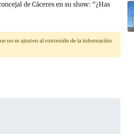
 concejal de Cáceres en su show: "¿Has
ue no se ajusten al contenido de la información