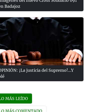
Imágenes del nuevo Cross Solidario 091
en Badajoz
OPINIÓN: ¡La justicia del Supremo!...Y
olé
LO MÁS LEÍDO
LO MÁS COMENTADO