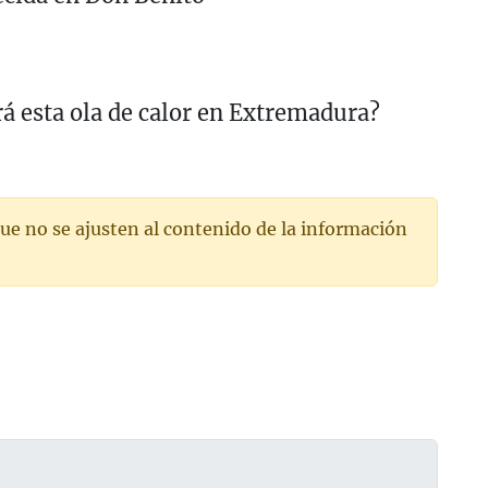
á esta ola de calor en Extremadura?
ue no se ajusten al contenido de la información