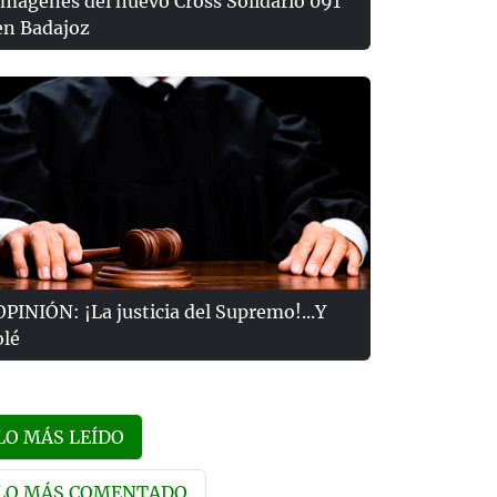
Imágenes del nuevo Cross Solidario 091
en Badajoz
OPINIÓN: ¡La justicia del Supremo!...Y
olé
LO MÁS LEÍDO
LO MÁS COMENTADO