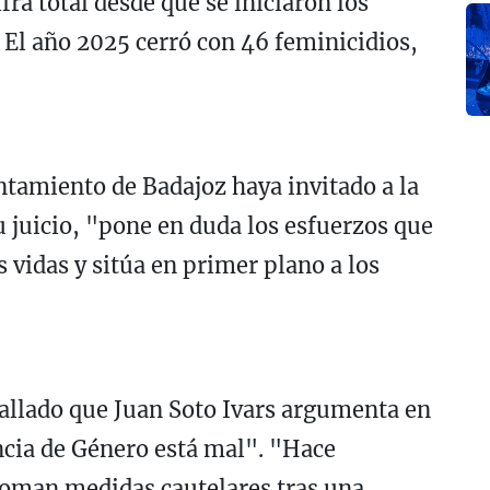
ifra total desde que se iniciaron los
. El año 2025 cerró con 46 feminicidios,
tamiento de Badajoz haya invitado a la
su juicio, "pone en duda los esfuerzos que
s vidas y sitúa en primer plano a los
allado que Juan Soto Ivars argumenta en
encia de Género está mal". "Hace
toman medidas cautelares tras una