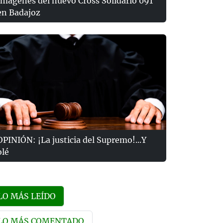
Imágenes del nuevo Cross Solidario 091
en Badajoz
OPINIÓN: ¡La justicia del Supremo!...Y
olé
LO MÁS LEÍDO
LO MÁS COMENTADO