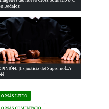
Imágenes del nuevo Cross Solidario 091
en Badajoz
OPINIÓN: ¡La justicia del Supremo!...Y
olé
LO MÁS LEÍDO
LO MÁS COMENTADO