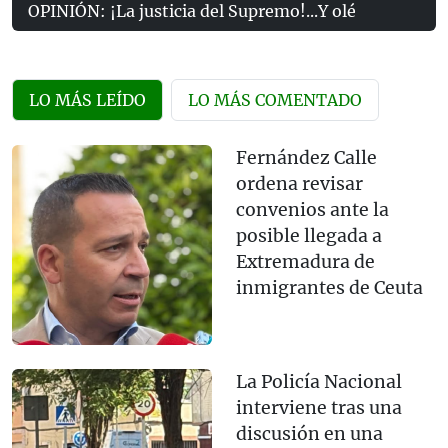
OPINIÓN: ¡La justicia del Supremo!...Y olé
LO MÁS LEÍDO
LO MÁS COMENTADO
Fernández Calle
ordena revisar
convenios ante la
posible llegada a
Extremadura de
inmigrantes de Ceuta
La Policía Nacional
interviene tras una
discusión en una