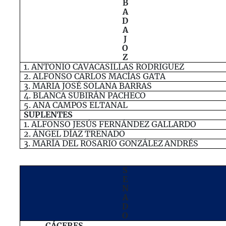
B
A
D
A
J
O
Z
1.
ANTONIO
CAVACASILLAS
RODRIGUEZ
2.
ALFONSO
CARLOS
MACÍAS
GATA
3.
MARIA
JOSÉ
SOLANA
BARRAS
4.
BLANCA
SUBIRÁN
PACHECO
5.
ANA
CAMPOS
ELTANAL
SUPLENTES
1.
ALFONSO
JESÚS
FERNÁNDEZ
GALLARDO
2.
Á
NGEL
DÍAZ
TRENADO
3.
MARÍA
DEL
ROSARIO
GONZÁLEZ
ANDRÉS
S
E
N
A
D
O
CÁCERES