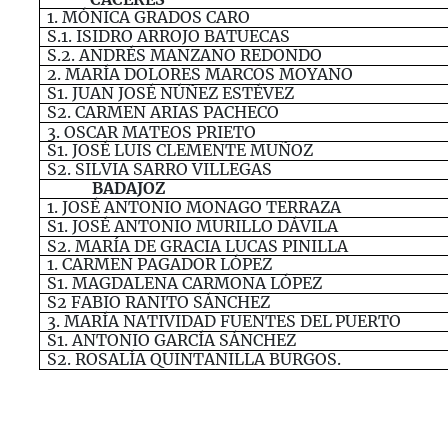
1.
MÓNICA
GRADOS
CARO
S.1.
ISIDRO ARROJO
BATUECAS
S.2.
ANDRÉS
MANZANO
REDONDO
2.
MARÍA
DOLORES
MARCOS MOYANO
S1.
JUAN
JOSÉ
NÚÑEZ
ESTÉVEZ
S2.
CARMEN
ARIAS
PACHECO
3.
OSCAR
MATEOS
PRIETO
S1.
JOSÉ
LUIS
CLEMENTE
MUÑOZ
S2.
SILVIA
SARRO
VILLEGAS
BADAJOZ
1.
JOSÉ
ANTONIO
MONAGO
TERRAZA
S1.
JOSÉ
ANTONIO
MURILLO
DÁVILA
S2.
MARÍA
DE
GRACIA
LUCAS
PINILLA
1.
CARMEN
PAGADOR
LÓPEZ
S1.
MAGDALENA
CARMONA
LÓPEZ
S2
FABIO
RANITO
SÁNCHEZ
3.
MARÍA
NATIVIDAD
FUENTES
DEL
PUERTO
S1.
ANTONIO
GARCÍA
SÁNCHEZ
S2.
ROSALÍA
QUINTANILLA
BURGOS.