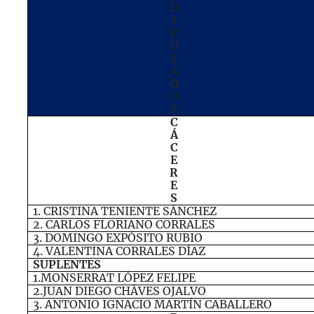
D
I
P
U
T
A
D
O
S
C
Á
C
E
R
E
S
1.
CRISTINA
TENIENTE
SÁNCHEZ
2.
CARLOS
FLORIANO
CORRALES
3.
DOMINGO
EXPÓSITO
RUBIO
4.
VALENTINA
CORRALES
DÍAZ
SUPLENTES
1.MONSERRAT
LÓPEZ
FELIPE
2.JUAN
DIEGO
CHÁVES
OJALVO
3.
ANTONIO
IGNACIO
MARTÍN
CABALLERO