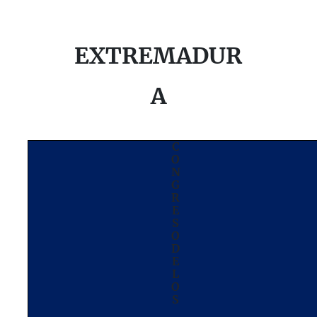
EXTREMADUR
A
C
O
N
G
R
E
S
O
D
E
L
O
S