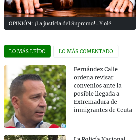
OPINIÓN: ¡La justicia del Supremo!...Y olé
LO MÁS LEÍDO
LO MÁS COMENTADO
Fernández Calle
ordena revisar
convenios ante la
posible llegada a
Extremadura de
inmigrantes de Ceuta
La Policía Nacional