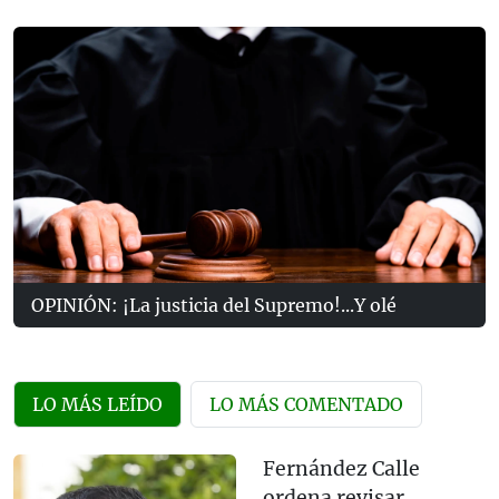
OPINIÓN: ¡La justicia del Supremo!...Y olé
LO MÁS LEÍDO
LO MÁS COMENTADO
Fernández Calle
ordena revisar