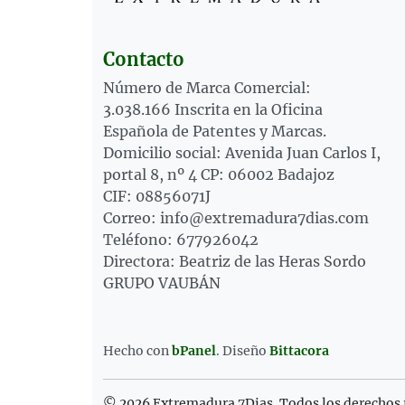
Contacto
Número de Marca Comercial:
3.038.166 Inscrita en la Oficina
Española de Patentes y Marcas.
Domicilio social: Avenida Juan Carlos I,
portal 8, nº 4 CP: 06002 Badajoz
CIF: 08856071J
Correo: info@extremadura7dias.com
Teléfono: 677926042
Directora: Beatriz de las Heras Sordo
GRUPO VAUBÁN
Hecho con
bPanel
.
Diseño
Bittacora
© 2026 Extremadura 7Dias. Todos los derechos 