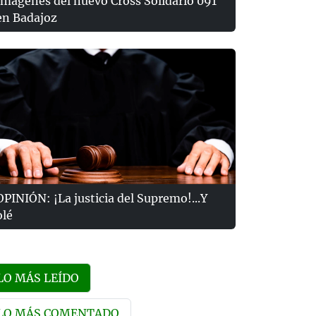
Imágenes del nuevo Cross Solidario 091
en Badajoz
OPINIÓN: ¡La justicia del Supremo!...Y
olé
LO MÁS LEÍDO
LO MÁS COMENTADO