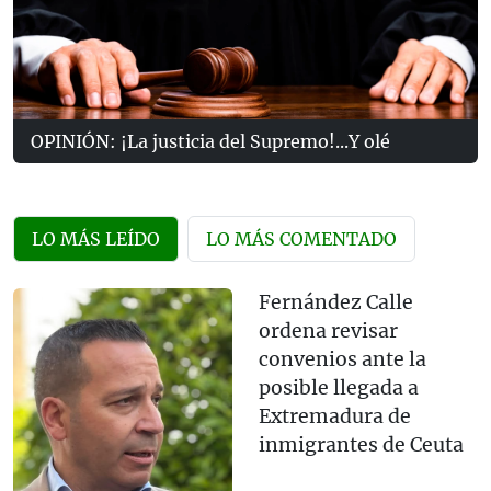
OPINIÓN: ¡La justicia del Supremo!...Y olé
LO MÁS LEÍDO
LO MÁS COMENTADO
Fernández Calle
ordena revisar
convenios ante la
posible llegada a
Extremadura de
inmigrantes de Ceuta