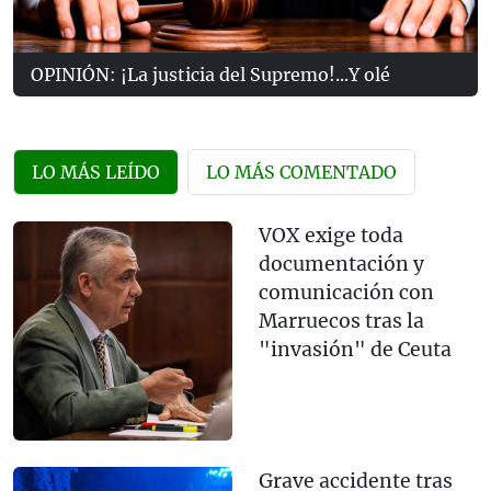
OPINIÓN: ¡La justicia del Supremo!...Y olé
LO MÁS LEÍDO
LO MÁS COMENTADO
VOX exige toda
documentación y
comunicación con
Marruecos tras la
"invasión" de Ceuta
Grave accidente tras