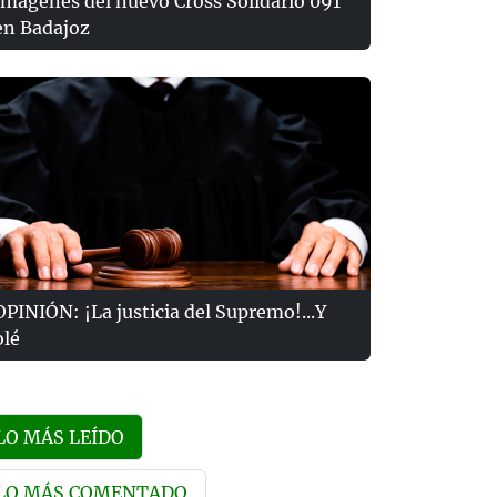
Imágenes del nuevo Cross Solidario 091
en Badajoz
OPINIÓN: ¡La justicia del Supremo!...Y
olé
LO MÁS LEÍDO
LO MÁS COMENTADO