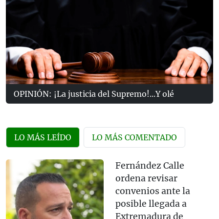
OPINIÓN: ¡La justicia del Supremo!...Y olé
LO MÁS LEÍDO
LO MÁS COMENTADO
Fernández Calle
ordena revisar
convenios ante la
posible llegada a
Extremadura de