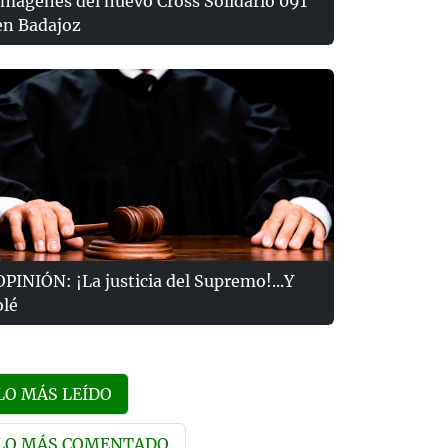
Imágenes del nuevo Cross Solidario 091
en Badajoz
OPINIÓN: ¡La justicia del Supremo!...Y
olé
LO MÁS LEÍDO
LO MÁS COMENTADO