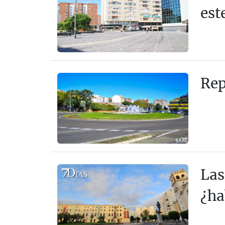
est
Rep
Las
¿ha