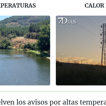
MPERATURAS
CALOR
lven los avisos por altas tempe