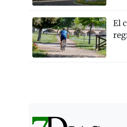
El 
reg