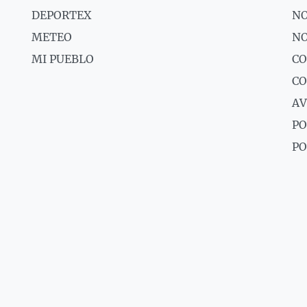
DEPORTEX
NO
METEO
NO
MI PUEBLO
CO
C
AV
PO
PO