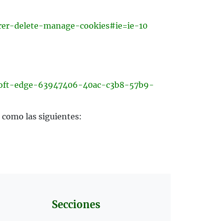
orer-delete-manage-cookies#ie=ie-10
rosoft-edge-63947406-40ac-c3b8-57b9-
 como las siguientes:
Secciones