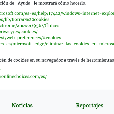
unción de "Ayuda" le mostrará cómo hacerlo.
icrosoft.com/es-es/help/17442/windows-internet-expl
/es/kb/Borrar%20cookies
m/chrome/answer/95647?hl=es
rivacy/es/cookies/
test/web-preferences/#cookies
m/es-es/microsoft-edge/eliminar-las-cookies-en-mic
én de cookies en su navegador a través de herramientas
/
ronlinechoices.com/es/
Noticias
Reportajes