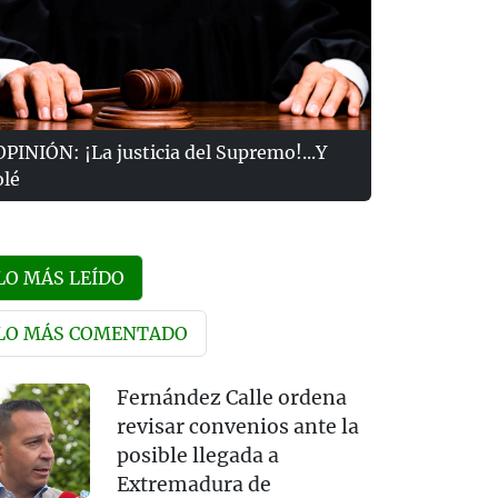
OPINIÓN: ¡La justicia del Supremo!...Y
olé
LO MÁS LEÍDO
LO MÁS COMENTADO
Fernández Calle ordena
revisar convenios ante la
posible llegada a
Extremadura de