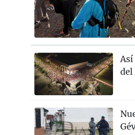
Así
del
Nue
Gév