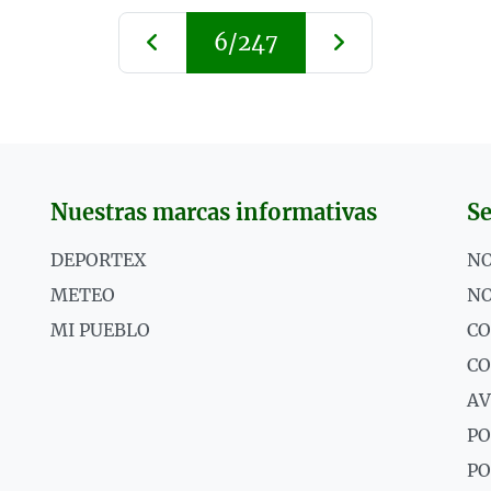
6/247
Nuestras marcas informativas
Se
DEPORTEX
NO
METEO
NO
MI PUEBLO
CO
C
AV
PO
PO