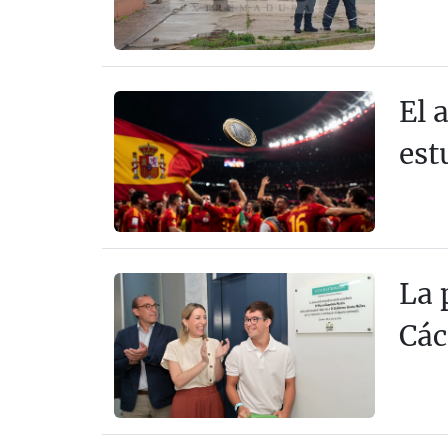
El 
est
La 
Các