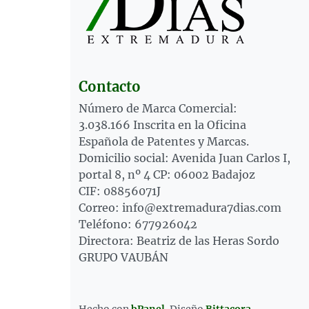
Contacto
Número de Marca Comercial:
3.038.166 Inscrita en la Oficina
Española de Patentes y Marcas.
Domicilio social: Avenida Juan Carlos I,
portal 8, nº 4 CP: 06002 Badajoz
CIF: 08856071J
Correo: info@extremadura7dias.com
Teléfono: 677926042
Directora: Beatriz de las Heras Sordo
GRUPO VAUBÁN
Hecho con
bPanel
.
Diseño
Bittacora