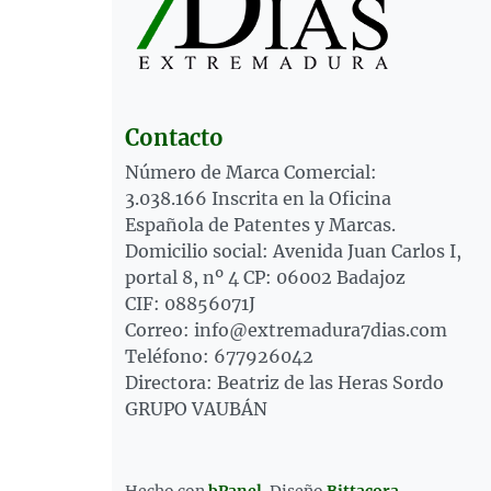
Contacto
Número de Marca Comercial:
3.038.166 Inscrita en la Oficina
Española de Patentes y Marcas.
Domicilio social: Avenida Juan Carlos I,
portal 8, nº 4 CP: 06002 Badajoz
CIF: 08856071J
Correo: info@extremadura7dias.com
Teléfono: 677926042
Directora: Beatriz de las Heras Sordo
GRUPO VAUBÁN
Hecho con
bPanel
.
Diseño
Bittacora