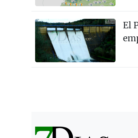
El 
emp