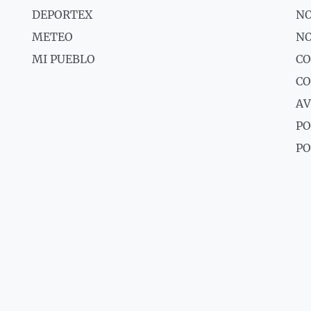
DEPORTEX
NO
METEO
NO
MI PUEBLO
CO
C
AV
PO
PO