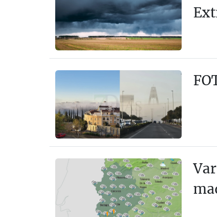
Ex
FOT
Var
mad