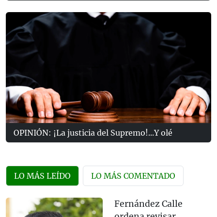
OPINIÓN: ¡La justicia del Supremo!...Y olé
LO MÁS LEÍDO
LO MÁS COMENTADO
Fernández Calle
ordena revisar