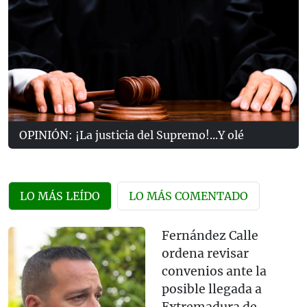
OPINIÓN: ¡La justicia del Supremo!...Y olé
LO MÁS LEÍDO
LO MÁS COMENTADO
Fernández Calle
ordena revisar
convenios ante la
posible llegada a
Extremadura de