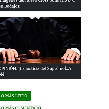
Imágenes del nuevo Cross Solidario 091
en Badajoz
OPINIÓN: ¡La justicia del Supremo!...Y
olé
LO MÁS LEÍDO
LO MÁS COMENTADO