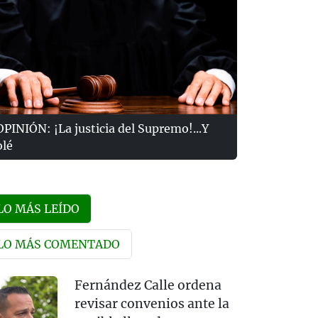
OPINIÓN: ¡La justicia del Supremo!...Y
olé
LO MÁS LEÍDO
LO MÁS COMENTADO
Fernández Calle ordena
revisar convenios ante la