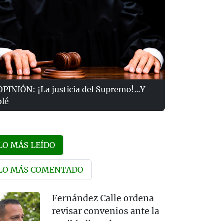
OPINIÓN: ¡La justicia del Supremo!...Y
olé
LO MÁS LEÍDO
LO MÁS COMENTADO
Fernández Calle ordena
revisar convenios ante la