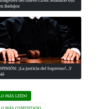
Imágenes del nuevo Cross Solidario 091
en Badajoz
OPINIÓN: ¡La justicia del Supremo!...Y
olé
LO MÁS LEÍDO
LO MÁS COMENTADO