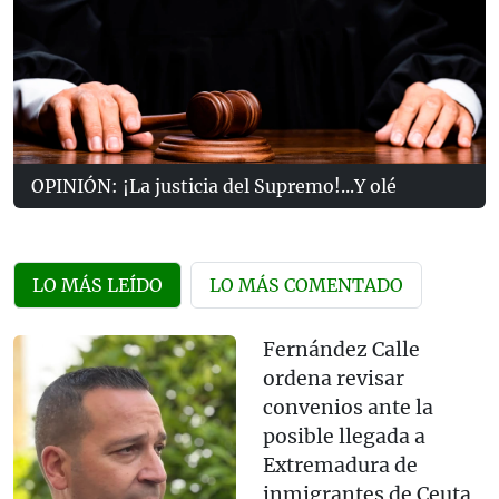
OPINIÓN: ¡La justicia del Supremo!...Y olé
LO MÁS LEÍDO
LO MÁS COMENTADO
Fernández Calle
ordena revisar
convenios ante la
posible llegada a
Extremadura de
inmigrantes de Ceuta