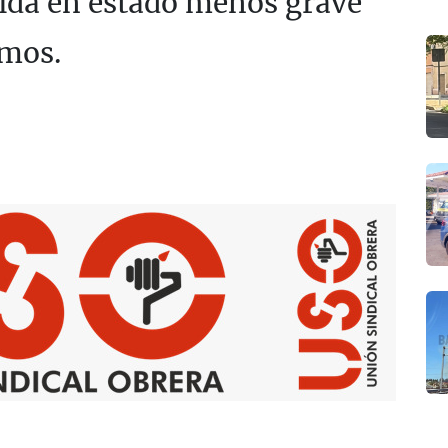
rida en estado menos grave
smos.