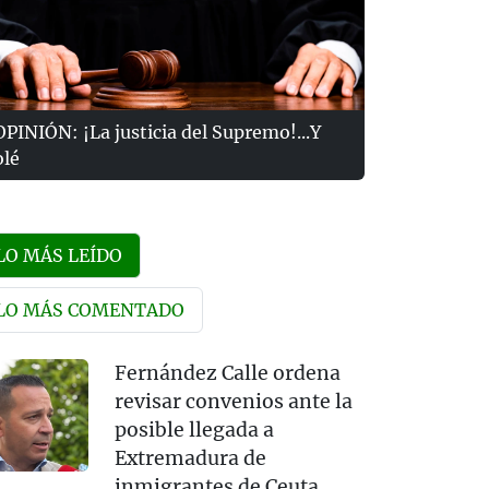
OPINIÓN: ¡La justicia del Supremo!...Y
olé
LO MÁS LEÍDO
LO MÁS COMENTADO
Fernández Calle ordena
revisar convenios ante la
posible llegada a
Extremadura de
inmigrantes de Ceuta