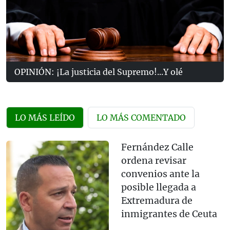
OPINIÓN: ¡La justicia del Supremo!...Y olé
LO MÁS LEÍDO
LO MÁS COMENTADO
Fernández Calle
ordena revisar
convenios ante la
posible llegada a
Extremadura de
inmigrantes de Ceuta