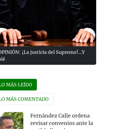
OPINIÓN: ¡La justicia del Supremo!...Y
olé
LO MÁS LEÍDO
LO MÁS COMENTADO
Fernández Calle ordena
revisar convenios ante la