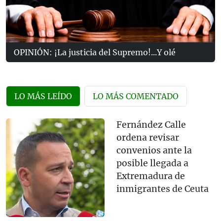
OPINIÓN: ¡La justicia del Supremo!...Y olé
LO MÁS LEÍDO
LO MÁS COMENTADO
Fernández Calle
ordena revisar
convenios ante la
posible llegada a
Extremadura de
inmigrantes de Ceuta