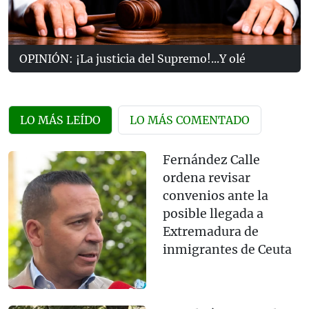
OPINIÓN: ¡La justicia del Supremo!...Y olé
LO MÁS LEÍDO
LO MÁS COMENTADO
Fernández Calle
ordena revisar
convenios ante la
posible llegada a
Extremadura de
inmigrantes de Ceuta