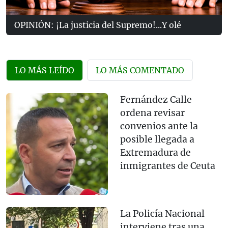
OPINIÓN: ¡La justicia del Supremo!...Y olé
LO MÁS LEÍDO
LO MÁS COMENTADO
Fernández Calle
ordena revisar
convenios ante la
posible llegada a
Extremadura de
inmigrantes de Ceuta
La Policía Nacional
interviene tras una