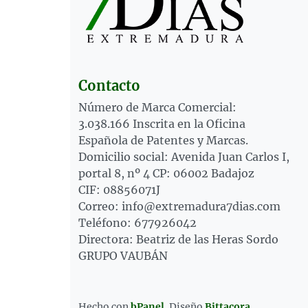
Contacto
Número de Marca Comercial:
3.038.166 Inscrita en la Oficina
Española de Patentes y Marcas.
Domicilio social: Avenida Juan Carlos I,
portal 8, nº 4 CP: 06002 Badajoz
CIF: 08856071J
Correo: info@extremadura7dias.com
Teléfono: 677926042
Directora: Beatriz de las Heras Sordo
GRUPO VAUBÁN
Hecho con
bPanel
.
Diseño
Bittacora