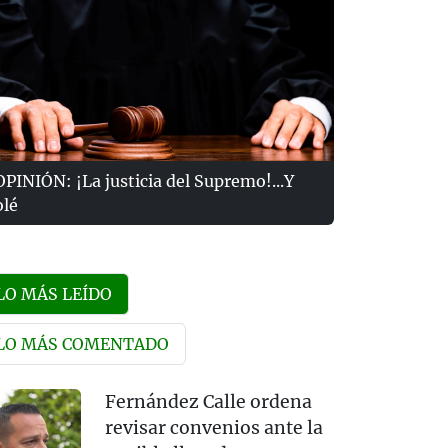
OPINIÓN: ¡La justicia del Supremo!...Y
olé
LO MÁS LEÍDO
LO MÁS COMENTADO
Fernández Calle ordena
revisar convenios ante la