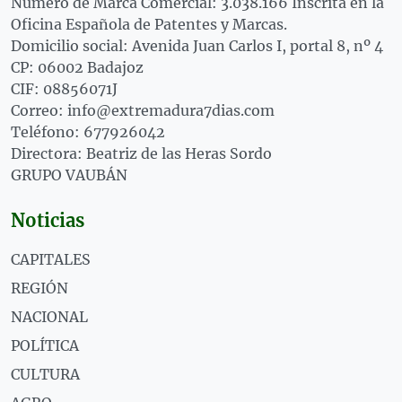
Número de Marca Comercial: 3.038.166 Inscrita en la
Oficina Española de Patentes y Marcas.
Domicilio social: Avenida Juan Carlos I, portal 8, nº 4
CP: 06002 Badajoz
CIF: 08856071J
Correo: info@extremadura7dias.com
Teléfono: 677926042
Directora: Beatriz de las Heras Sordo
GRUPO VAUBÁN
Noticias
CAPITALES
REGIÓN
NACIONAL
POLÍTICA
CULTURA