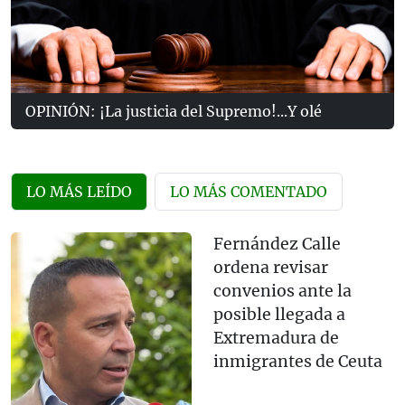
OPINIÓN: ¡La justicia del Supremo!...Y olé
LO MÁS LEÍDO
LO MÁS COMENTADO
Fernández Calle
ordena revisar
convenios ante la
posible llegada a
Extremadura de
inmigrantes de Ceuta