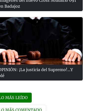
Imágenes del nuevo Cross Solidario 091
en Badajoz
OPINIÓN: ¡La justicia del Supremo!...Y
olé
LO MÁS LEÍDO
LO MÁS COMENTADO