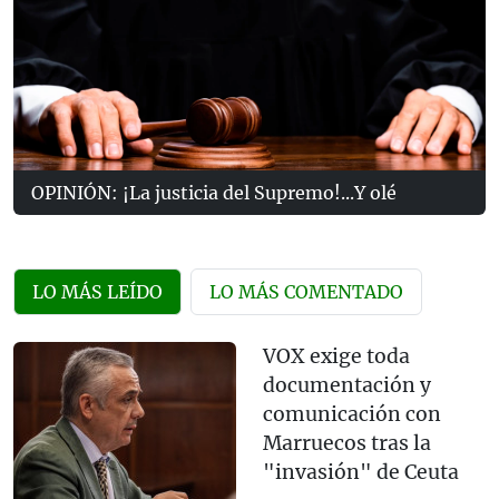
OPINIÓN: ¡La justicia del Supremo!...Y olé
LO MÁS LEÍDO
LO MÁS COMENTADO
VOX exige toda
documentación y
comunicación con
Marruecos tras la
"invasión" de Ceuta