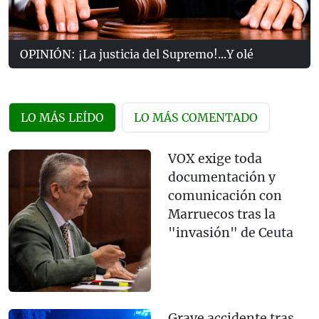
OPINIÓN: ¡La justicia del Supremo!...Y olé
LO MÁS LEÍDO
LO MÁS COMENTADO
VOX exige toda
documentación y
comunicación con
Marruecos tras la
"invasión" de Ceuta
Grave accidente tras