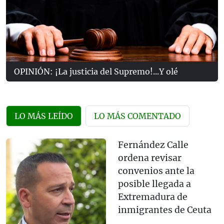
OPINIÓN: ¡La justicia del Supremo!...Y olé
LO MÁS LEÍDO
LO MÁS COMENTADO
Fernández Calle
ordena revisar
convenios ante la
posible llegada a
Extremadura de
inmigrantes de Ceuta