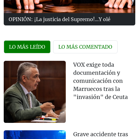
OPINIÓN: ¡La justicia del Supremo!...Y olé
LO MÁS LEÍDO
LO MÁS COMENTADO
VOX exige toda
documentación y
comunicación con
Marruecos tras la
"invasión" de Ceuta
Grave accidente tras