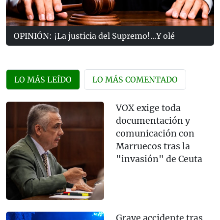
OPINIÓN: ¡La justicia del Supremo!...Y olé
LO MÁS LEÍDO
LO MÁS COMENTADO
VOX exige toda
documentación y
comunicación con
Marruecos tras la
"invasión" de Ceuta
Grave accidente tras