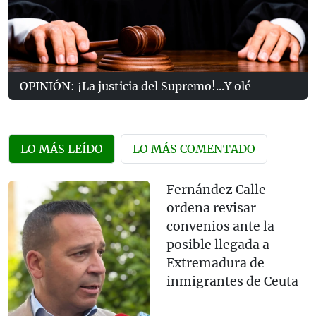
OPINIÓN: ¡La justicia del Supremo!...Y olé
LO MÁS LEÍDO
LO MÁS COMENTADO
Fernández Calle
ordena revisar
convenios ante la
posible llegada a
Extremadura de
inmigrantes de Ceuta