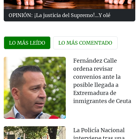
OPINIÓN: ¡La justicia del Supremo!...Y olé
LO MÁS LEÍDO
LO MÁS COMENTADO
Fernández Calle
ordena revisar
convenios ante la
posible llegada a
Extremadura de
inmigrantes de Ceuta
La Policía Nacional
interviene tras una