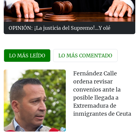
OPINIÓN: ¡La justicia del Supremo!...Y olé
LO MÁS LEÍDO
LO MÁS COMENTADO
Fernández Calle
ordena revisar
convenios ante la
posible llegada a
Extremadura de
inmigrantes de Ceuta