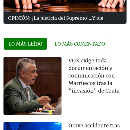
OPINIÓN: ¡La justicia del Supremo!...Y olé
LO MÁS LEÍDO
LO MÁS COMENTADO
VOX exige toda
documentación y
comunicación con
Marruecos tras la
"invasión" de Ceuta
Grave accidente tras