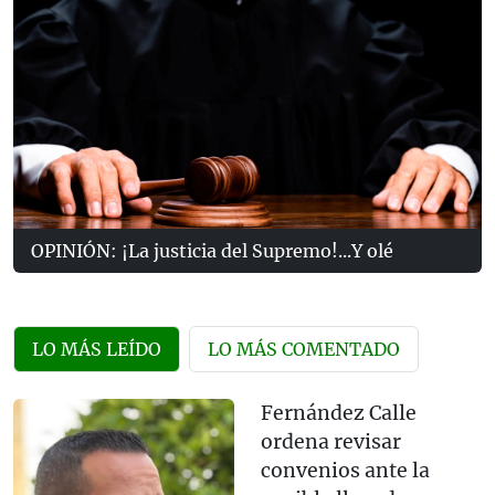
OPINIÓN: ¡La justicia del Supremo!...Y olé
LO MÁS LEÍDO
LO MÁS COMENTADO
Fernández Calle
ordena revisar
convenios ante la